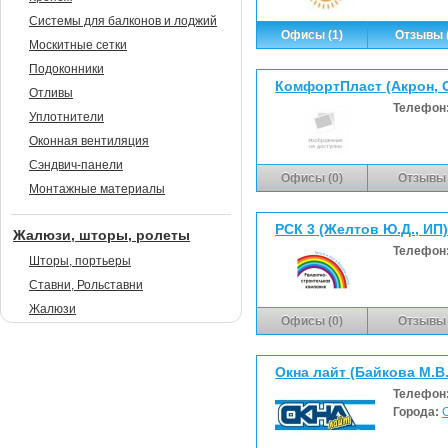
Системы для балконов и лоджий
Офисы (1)
Отзывы (
Москитные сетки
Подоконники
КомфортПласт (Акрон, 
Отливы
Телефон
Уплотнители
Оконная вентиляция
Сэндвич-панели
Офисы (0)
Отзывы 
Монтажные материалы
РСК 3 (Желтов Ю.Д., ИП)
Жалюзи, шторы, ролеты
Телефон
Шторы, портьеры
Ставни, Рольставни
Жалюзи
Офисы (0)
Отзывы 
Окна лайт (Байкова М.В.
Телефон
Города: