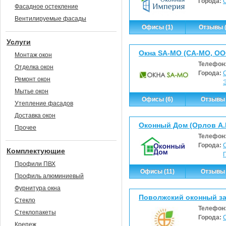
Города:
Фасадное остекление
Вентилируемые фасады
Офисы (1)
Отзывы (
Услуги
Окна SA-MO (СА-МО, ОО
Монтаж окон
Телефон
Отделка окон
Города:
Ремонт окон
Мытье окон
Офисы (6)
Отзывы 
Утепление фасадов
Доставка окон
Оконный Дом (Орлов А.В
Прочее
Телефон
Города:
Комплектующие
Профили ПВХ
Офисы (11)
Отзывы 
Профиль алюминиевый
Фурнитура окна
Поволжский оконный з
Стекло
Телефон
Стеклопакеты
Города:
Крепеж