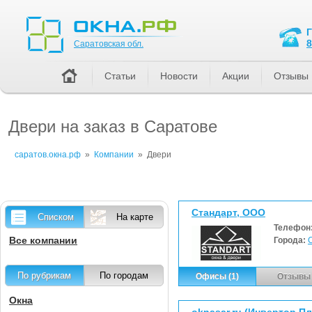
Саратовская обл.
8
Саратовская обл.
Статьи
Новости
Акции
Отзывы
Двери на заказ в Саратове
саратов.окна.рф
»
Компании
»
Двери
Стандарт, ООО
Списком
На карте
Телефон
Все компании
Города:
По рубрикам
По городам
Офисы (1)
Отзывы 
Окна