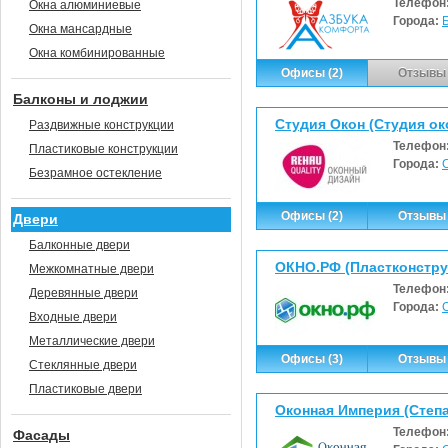
Телефон
Окна алюминиевые
Города:
Окна мансардные
Окна комбинированные
Офисы (2)
Отзывы 
Балконы и лоджии
Студия Окон (Студия ок
Раздвижные конструкции
Телефон
Пластиковые конструкции
Города:
Безрамное остекление
Офисы (2)
Отзывы 
Двери
Балконные двери
ОКНО.РФ (Пластконстру
Межкомнатные двери
Телефон
Деревянные двери
Города:
Входные двери
Металлические двери
Офисы (3)
Отзывы 
Стеклянные двери
Пластиковые двери
Оконная Империя (Степа
Телефон
Фасады