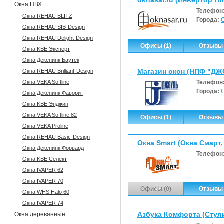
oknasar.ru (Инвертор П
Окна ПВХ
Телефон
Окна REHAU BLITZ
Города:
Окна REHAU SIB-Design
Окна REHAU Delight-Design
Офисы (1)
Отзывы 
Окна KBE Эксперт
Окна Декенинк Баутек
Магазин окон (НПФ "ДЖ
Окна REHAU Brilliant-Design
Окна VEKA Softline
Телефон
Города:
Окна Декенинк Фаворит
Окна KBE Энджин
Окна VEKA Softline 82
Офисы (1)
Отзывы 
Окна VEKA Proline
Окна REHAU Basic-Design
Окна Smart (Окна Смарт
Окна Декенинк Форвард
Телефон
Окна KBE Селект
Окна IVAPER 62
Окна IVAPER 70
Офисы (0)
Отзывы 
Окна WHS Halo 60
Окна IVAPER 74
Азбука Комфорта (Стули
Окна деревянные