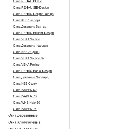
Окна REHAU BLITZ
Окна REHAU SIB-Design
Окна REHAU Delight-Design
Окна KBE Эксперт
Окна Декенинк Баутек
Окна REHAU Brilliant-Design
Окна VEKA Softline
Окна Декенинк Фаворит
Окна KBE Энджин
Окна VEKA Softline 82
Окна VEKA Proline
Окна REHAU Basic-Design
Окна Декенинк Форвард
Окна KBE Селект
Окна IVAPER 62
Окна IVAPER 70
Окна WHS Halo 60
Окна IVAPER 74
Окна деревянные
Окна алюминиевые