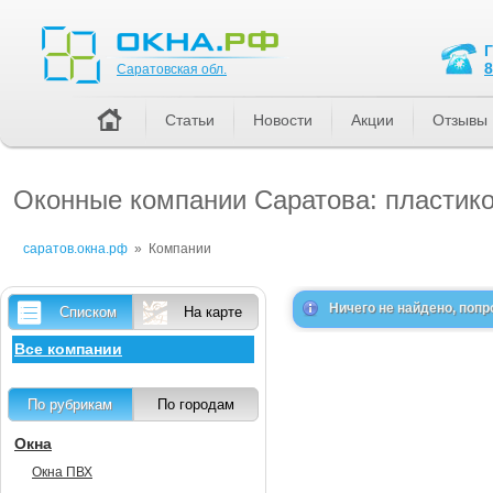
Саратовская обл.
8
Саратовская обл.
Статьи
Новости
Акции
Отзывы
Оконные компании Саратова: пластико
саратов.окна.рф
»
Компании
Ничего не найдено, попр
Списком
На карте
Все компании
По рубрикам
По городам
Окна
Окна ПВХ