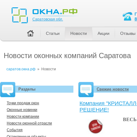
Саратовская обл.
8
Саратовская обл.
Статьи
Новости
Акции
Отзывы
Новости оконных компаний Саратова
саратов.окна.рф
»
Новости
Разделы
Свежие новости
Компания "КРИСТАЛЛ
Точки продаж окон
РЕШЕНИЕ!
Оконные новинки
Новости компании
ВЕСЬ
Новости оконной отрасли
События
Остекленные объекты