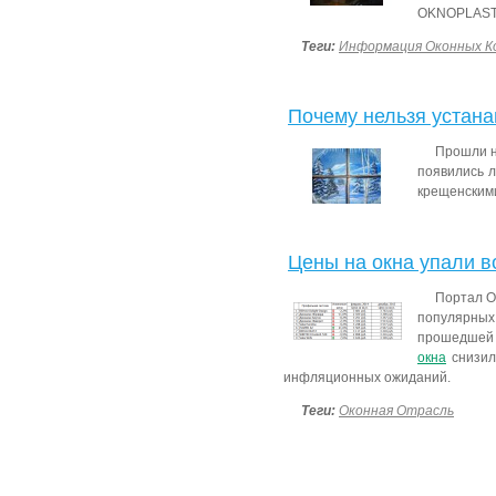
OKNOPLAS
Теги:
Информация Оконных К
Почему нельзя устана
Прошли н
появились л
крещенскими
Цены на окна упали в
Портал О
популярны
прошедшей 
окна
снизил
инфляционных ожиданий.
Теги:
Оконная Отрасль