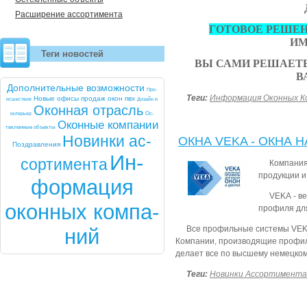
Расширение ассортимента
ГОТОВОЕ РЕШЕ
ИМ
Теги новостей
ВЫ САМИ РЕШАЕТЕ
В
До­пол­ни­тель­ные воз­можнос­ти
Про­
Теги:
Информация Оконных К
Но­вые офи­сы про­даж окон пвх
ис­шест­вия
Ди­зайн и
Окон­ная от­расль
ин­терь­ер
Ос­
Окон­ные ком­па­нии
теклен­ные объ­ек­ты
Но­вин­ки ас­
ОКНА VEKA - ОКНА Н
Позд­рав­ле­ния
Ин­
сорти­мен­та
Компания
продукции и
форма­ция
VEKA - в
окон­ных ком­па­
профиля для
Все профильные системы VEKA
ний
Компании, производящие профиль
делает все по высшему немецком
Теги:
Новинки Ассортимента