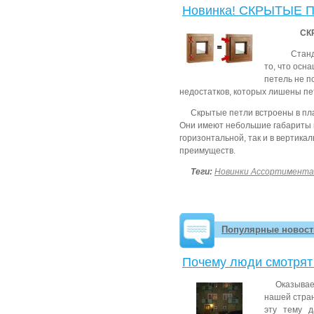
Новинка! СКРЫТЫЕ 
СК
Стан
то, что осн
петель не п
недостатков, которых лишены пе
Скрытые петли встроены в пла
Они имеют небольшие габариты и
горизонтальной, так и в вертик
преимуществ.
Теги:
Новинки Ассортимента
Популярные новост
Почему люди смотрят
Оказывае
нашей стран
эту тему 