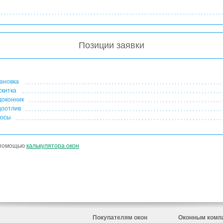
Позиции заявки
ановка
китка
оконник
оотлив
осы
с помощью
калькулятора окон
Покупателям окон
Оконным комп