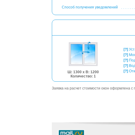
Способ получения уведомлений
[?]
Уст
[?]
Мос
[?]
Под
[?]
Вод
[?]
Отк
Ш: 1300 x В: 1200
Количество: 1
Заявка на расчет стоимости окон оформлена 