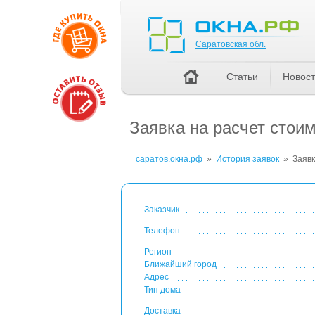
Саратовская обл.
Саратовская обл.
Статьи
Новос
Заявка на расчет стоим
саратов.окна.рф
»
История заявок
»
Заявк
Заказчик
Телефон
Регион
Ближайший город
Адрес
Тип дома
Доставка