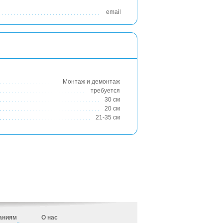
email
Монтаж и демонтаж
требуется
30 см
20 см
21-35 см
аниям
О нас